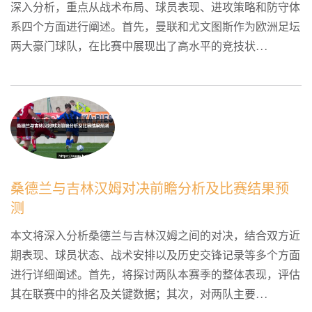
深入分析，重点从战术布局、球员表现、进攻策略和防守体
系四个方面进行阐述。首先，曼联和尤文图斯作为欧洲足坛
两大豪门球队，在比赛中展现出了高水平的竞技状...
桑德兰与吉林汉姆对决前瞻分析及比赛结果预
测
本文将深入分析桑德兰与吉林汉姆之间的对决，结合双方近
期表现、球员状态、战术安排以及历史交锋记录等多个方面
进行详细阐述。首先，将探讨两队本赛季的整体表现，评估
其在联赛中的排名及关键数据；其次，对两队主要...