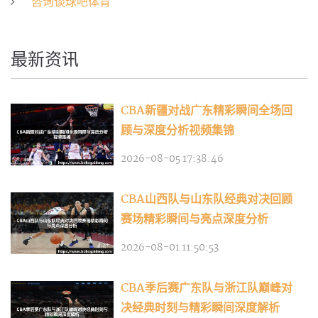
咨询谈球吧体育
最新资讯
CBA新疆对战广东精彩瞬间全场回
顾与深度分析视频集锦
2026-08-05 17:38:46
CBA山西队与山东队经典对决回顾
赛场精彩瞬间与亮点深度分析
2026-08-01 11:50:53
CBA季后赛广东队与浙江队巅峰对
决经典时刻与精彩瞬间深度解析