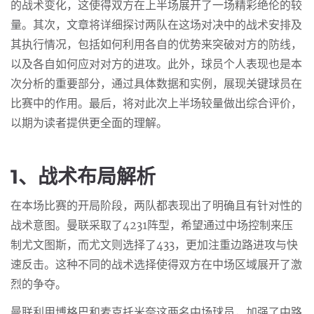
的战术变化，这使得双方在上半场展开了一场精彩绝伦的较
量。其次，文章将详细探讨两队在这场对决中的战术安排及
其执行情况，包括如何利用各自的优势来突破对方的防线，
以及各自如何应对对方的进攻。此外，球员个人表现也是本
次分析的重要部分，通过具体数据和实例，展现关键球员在
比赛中的作用。最后，将对此次上半场较量做出综合评价，
以期为读者提供更全面的理解。
1、战术布局解析
在本场比赛的开局阶段，两队都表现出了明确且有针对性的
战术意图。曼联采取了4231阵型，希望通过中场控制来压
制尤文图斯，而尤文则选择了433，更加注重边路进攻与快
速反击。这种不同的战术选择使得双方在中场区域展开了激
烈的争夺。
曼联利用博格巴和麦克托米奈这两名中场球员，加强了中路