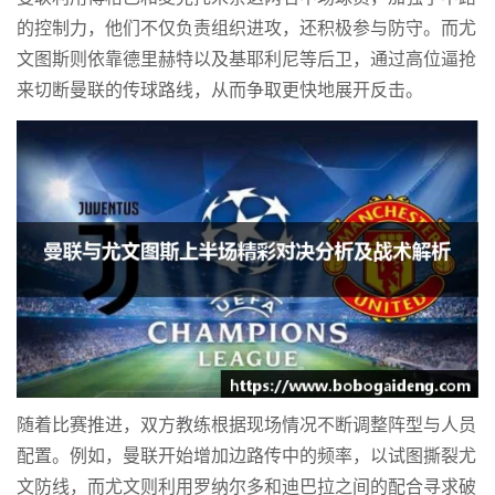
的控制力，他们不仅负责组织进攻，还积极参与防守。而尤
文图斯则依靠德里赫特以及基耶利尼等后卫，通过高位逼抢
来切断曼联的传球路线，从而争取更快地展开反击。
随着比赛推进，双方教练根据现场情况不断调整阵型与人员
配置。例如，曼联开始增加边路传中的频率，以试图撕裂尤
文防线，而尤文则利用罗纳尔多和迪巴拉之间的配合寻求破