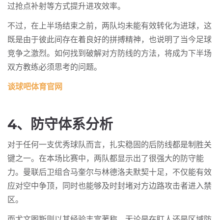
过抢点补射等方式提升进攻效率。
不过，在上半场结束之前，两队均未能有效转化为进球，这
既是由于彼此间存在着良好的拼搏精神，也说明了当今足球
竞争之激烈。如何找到破解对方防线的方法，将成为下半场
双方教练必须思考的问题。
谈球吧体育官网
4、防守体系分析
对于任何一支优秀球队而言，扎实稳固的后防线都是制胜关
键之一。在本场比赛中，两队都显示出了很强大的防守能
力。曼联后卫组合马奎尔与林德洛夫默契十足，不仅能有效
应对空中争顶，同时也能够及时封堵对方边路攻击者进入禁
区。
而尤文图斯则以其经验丰富著称，无论是在盯人还是区域防