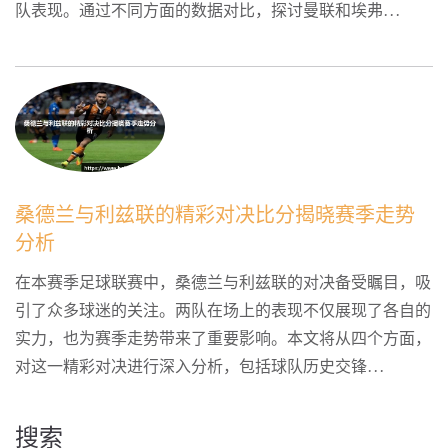
队表现。通过不同方面的数据对比，探讨曼联和埃弗...
桑德兰与利兹联的精彩对决比分揭晓赛季走势
分析
在本赛季足球联赛中，桑德兰与利兹联的对决备受瞩目，吸
引了众多球迷的关注。两队在场上的表现不仅展现了各自的
实力，也为赛季走势带来了重要影响。本文将从四个方面，
对这一精彩对决进行深入分析，包括球队历史交锋...
搜索