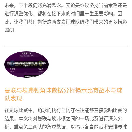
未来，下半段仍然充满悬念。无论是继续坚持当前策略还是
进行调整优化，都将在接下来的时间里产生重要影响。因
此，让我们共同期待这两支豪门球队给我们带来的更多精彩
瞬间！
曼联与埃弗顿角球数据分析揭示比赛战术与球
队表现
在足球比赛中，角球的执行与防守往往能够直接影响比赛的
结果。本文将对曼联与埃弗顿之间的一场比赛进行深入分
析，重点关注两队的角球数据，以揭示各自的战术安排与球