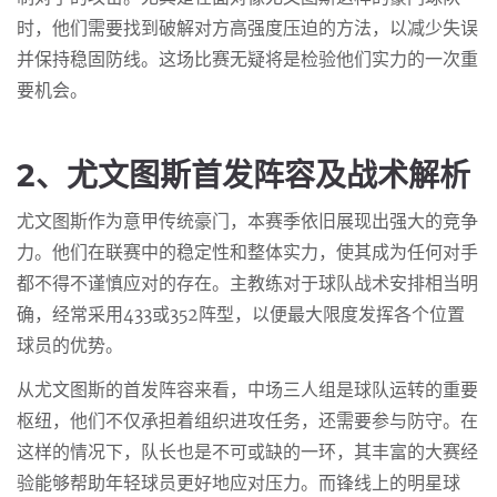
时，他们需要找到破解对方高强度压迫的方法，以减少失误
并保持稳固防线。这场比赛无疑将是检验他们实力的一次重
要机会。
2、尤文图斯首发阵容及战术解析
尤文图斯作为意甲传统豪门，本赛季依旧展现出强大的竞争
力。他们在联赛中的稳定性和整体实力，使其成为任何对手
都不得不谨慎应对的存在。主教练对于球队战术安排相当明
确，经常采用433或352阵型，以便最大限度发挥各个位置
球员的优势。
从尤文图斯的首发阵容来看，中场三人组是球队运转的重要
枢纽，他们不仅承担着组织进攻任务，还需要参与防守。在
这样的情况下，队长也是不可或缺的一环，其丰富的大赛经
验能够帮助年轻球员更好地应对压力。而锋线上的明星球