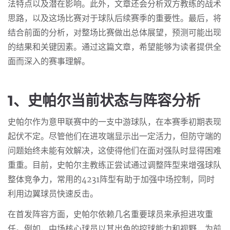
法特点以及潜在影响。此外，文章还会分析双方教练的战术
思路，以及这场比赛对于球队后续赛季的重要性。最后，将
结合前面的分析，对整场比赛做出总体展望，预测可能出现
的结果和关键因素。通过这篇文章，希望能够为读者提供全
面而深入的赛事理解。
1、史帕尔当前状态与阵容分析
史帕尔作为意甲联赛中的一支中游球队，在本赛季初期表现
起伏不定。尽管他们在进攻端显示出一定活力，但防守端的
问题始终未能有效解决，这使得他们在面对强队时显得困难
重重。目前，史帕尔主教练正尝试通过调整阵型来增强球队
整体竞争力，常用的4231阵型有助于加强中场控制，同时
利用边翼球员快速反击。
在首发阵容方面，史帕尔依赖几名重要球员来承担进攻重
任。例如，中场核心球员以其出色的控球能力和视野，为前