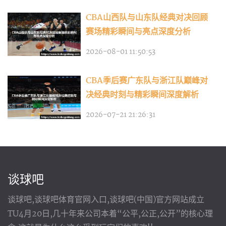
CBA山西队与山东队经典对决回顾
赛场精彩瞬间与亮点深度分析
2026-08-01 11:50:53
CBA季后赛广东队与浙江队巅峰对
决经典时刻与精彩瞬间深度解析
2026-07-21 21:26:31
谈球吧
谈球吧,谈球吧体育官网入口,谈球吧(中国)官方网站成立
TU4月20日,几十年来公司本着“公平,公正,公开”的核心理