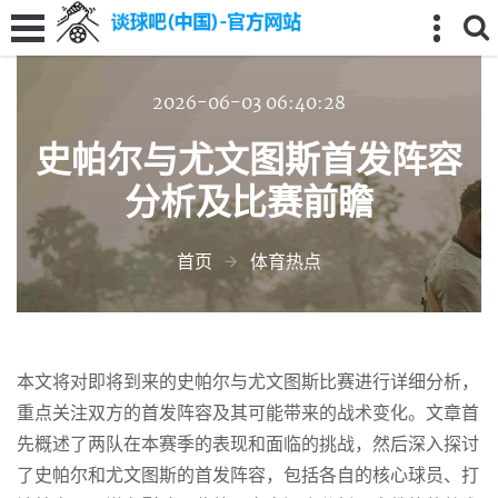
2026-06-03 06:40:28
史帕尔与尤文图斯首发阵容
分析及比赛前瞻
首页
体育热点
本文将对即将到来的史帕尔与尤文图斯比赛进行详细分析，
重点关注双方的首发阵容及其可能带来的战术变化。文章首
先概述了两队在本赛季的表现和面临的挑战，然后深入探讨
了史帕尔和尤文图斯的首发阵容，包括各自的核心球员、打