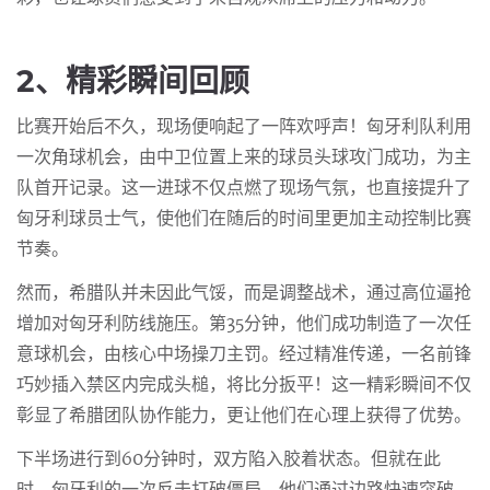
2、精彩瞬间回顾
比赛开始后不久，现场便响起了一阵欢呼声！匈牙利队利用
一次角球机会，由中卫位置上来的球员头球攻门成功，为主
队首开记录。这一进球不仅点燃了现场气氛，也直接提升了
匈牙利球员士气，使他们在随后的时间里更加主动控制比赛
节奏。
然而，希腊队并未因此气馁，而是调整战术，通过高位逼抢
增加对匈牙利防线施压。第35分钟，他们成功制造了一次任
意球机会，由核心中场操刀主罚。经过精准传递，一名前锋
巧妙插入禁区内完成头槌，将比分扳平！这一精彩瞬间不仅
彰显了希腊团队协作能力，更让他们在心理上获得了优势。
下半场进行到60分钟时，双方陷入胶着状态。但就在此