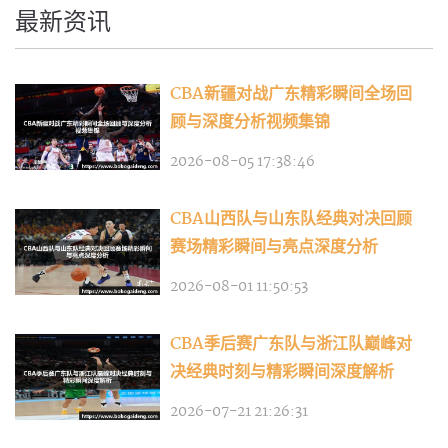
最新资讯
CBA新疆对战广东精彩瞬间全场回
顾与深度分析视频集锦
2026-08-05 17:38:46
CBA山西队与山东队经典对决回顾
赛场精彩瞬间与亮点深度分析
2026-08-01 11:50:53
CBA季后赛广东队与浙江队巅峰对
决经典时刻与精彩瞬间深度解析
2026-07-21 21:26:31