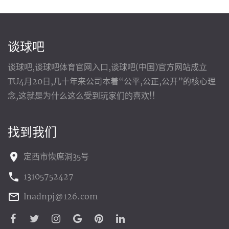
谈球吧
谈球吧,谈球吧体育官网入口,谈球吧(中国)官方网站成立
TU4月20日,几十年来公司本着“公平,公正,公开”的核心理
念,这就是为什么这么受到玩家们的喜欢!!
找到我们
定西市恢席洞35号
13105752427
lnadnpj@126.com