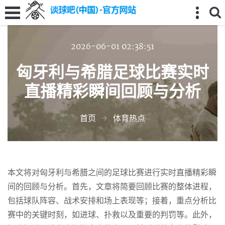
2026-06-01 02:38:51
匈牙利与希腊足球比赛实时
直播精彩瞬间回顾与分析
首页
体育热点
本文将对匈牙利与希腊之间的足球比赛进行实时直播精彩瞬
间的回顾与分析。首先，文章将简要回顾比赛的整体进程，
包括球队阵容、战术安排和场上表现等；接着，重点分析比
赛中的关键时刻，如进球、扑救以及重要的判罚等。此外，