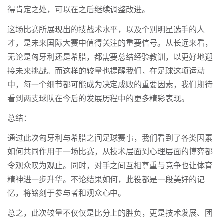
得肯定之处，可以在之后继续调整改进。
这场比赛所展现出的技战术水平，以及个别明星选手的人
才，是未来国际大赛中值得关注的重要信号。从长远来看，
无论是匈牙利还是希腊，都需要总结经验教训，以更好地迎
接未来挑战。而这样的较量也提醒我们，在足球这项运动
中，每一个细节都可能成为决定成败的重要因素，我们期待
看到两支球队在今后的发展历程中的更多精彩表现。
总结：
通过此次匈牙利与希腊之间足球赛事，我们看到了各类因素
如何共同作用于一场比赛，从技术层面到心理层面的博弈都
令观众叹为观止。同时，对手之间互相尊重与竞争也让体育
精神进一步升华。不论结果如何，此役都是一段美好的记
忆，将铭刻于参与者和观众心中。
总之，此次较量不仅仅是比分上的胜负，更是技术发展、团