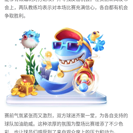
会上，两队教练均表示对本场比赛充满信心，各自都有机会
争取胜利。
赛前气氛紧张而又激烈，双方球迷齐聚一堂，为各自支持的
球队加油助威。这种浓厚的氛围为整场比赛增添了不少色
彩，也让球员们感受到了来自观众席上的压力和动力。