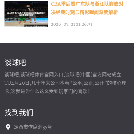
CBA季后赛广东队与浙江队巅峰对
决经典时刻与精彩瞬间深度解析
2026-07-21 21:26:31
谈球吧
谈球吧,谈球吧体育官网入口,谈球吧(中国)官方网站成立
TU4月20日,几十年来公司本着“公平,公正,公开”的核心理
念,这就是为什么这么受到玩家们的喜欢!!
找到我们
定西市恢席洞35号