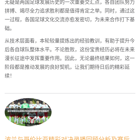
无疑是两国足球发展历史的一次重要交汇点，各自团队努力
拼搏、竭尽全力追求胜利都是值得肯定之举。同时，通过这
一过程，各国足球文化交流亦愈发密切，为未来合作打下基
础。
从技术层面看，本轮较量提炼出的经验教训，有助于提升今
后各自球队整体水平。不论胜败，这份宝贵经历必将在未来
漫长征途中发挥重要作用。因此，无论最终结果如何，这一
阶段都是推动发展的良好契机，让我们期待日后的精彩延
续！
波兰与哥伦比亚精彩对决录播回顾分析及赛后