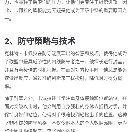
力，也减轻了后卫们的压力，让他们更专注于组织进攻。因
此，卡佩拉的篮板能力无疑是他成为顶级中锋的重要原因之
一。
2、防守策略与技术
克林特・卡佩拉在防守端展现出的智慧和技巧，使得他成为
了联盟中最具威胁性的内线防守者之一。他擅长进行封盖，
并且有着极佳的时机把握。在面对对方投手时，他总是能迅
速做出反应，通过准确判断来干扰投射，降低对方得分概
率。
除了封盖之外，卡佩拉还非常注重身体接触和位置站位。在
面对突破攻击时，他会利用自身强壮的身体去抵挡对手，并
保持良好的站位，使得对手很难找到轻松出手的位置。这种
坚韧不拔的防守风格，不仅令他本人的个人数据亮眼，更为
整个团队构建起了一道坚固的防线。