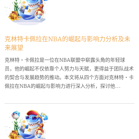
克林特卡佩拉在NBA的崛起与影响力分析及未
来展望
克林特・卡佩拉是一位在NBA联盟中崭露头角的年轻球
员，他的崛起不仅依靠个人努力与天赋，更得益于团队战术
的契合与发展趋势的推动。本文将从四个方面对克林特・卡
佩拉在NBA的崛起与影响力进行深入分析，探讨他...