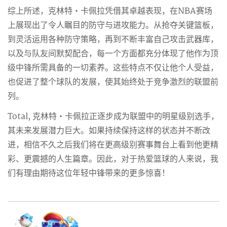
综上所述，克林特・卡佩拉凭借其卓越表现，在NBA赛场
上展现出了令人瞩目的防守与进攻能力。从抢夺关键篮板，
到灵活运用各种防守策略，再到不断丰富自己攻击武器库，
以及与队友间默契配合，每一个方面都充分体现了他作为顶
级中锋所需具备的一切素养。这些特点不仅让他个人受益，
也促进了整个球队的发展，使其始终处于竞争激烈的联盟前
列。
Total, 克林特・卡佩拉正逐步成为联盟中的明星级别选手，
其未来发展潜力巨大。如果持续保持这样的状态并不断改
进，相信不久之后我们将在更高级别赛事舞台上看到他更精
彩、更震撼的人生篇章。因此，对于热爱篮球的人来说，我
们有理由期待这位年轻中锋带来的更多惊喜！