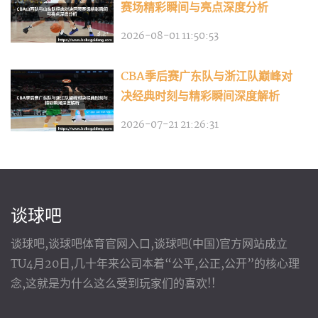
赛场精彩瞬间与亮点深度分析
2026-08-01 11:50:53
CBA季后赛广东队与浙江队巅峰对
决经典时刻与精彩瞬间深度解析
2026-07-21 21:26:31
谈球吧
谈球吧,谈球吧体育官网入口,谈球吧(中国)官方网站成立
TU4月20日,几十年来公司本着“公平,公正,公开”的核心理
念,这就是为什么这么受到玩家们的喜欢!!