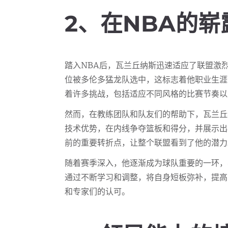
2、在NBA的崭
踏入NBA后，瓦兰丘纳斯迅速适应了联盟激烈
位被多伦多猛龙队选中，这标志着他职业生涯
着许多挑战，包括适应不同风格的比赛节奏以
然而，在教练团队和队友们的帮助下，瓦兰丘
技术优势，在内线争夺篮板和得分，并展示出
前的重要转折点，让整个联盟看到了他的潜力
随着赛季深入，他逐渐成为球队重要的一环，
通过不断学习和调整，将自身短板弥补，提高
和专家们的认可。