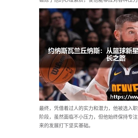
锻炼了他的心理素质，使他能够应对各种压力
最终，凭借着过人的实力和潜力，他被选入职
阶段，虽然面临不小压力，但他始终保持专注
来的发展打下坚实基础。