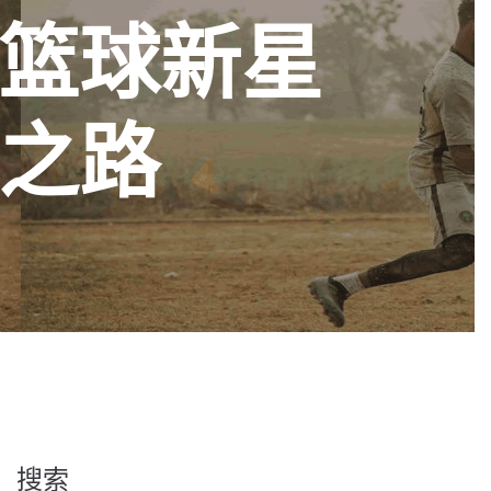
篮球新星
之路
搜索