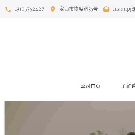
13105752427
定西市恢席洞35号
lnadnpj
公司首页
了解