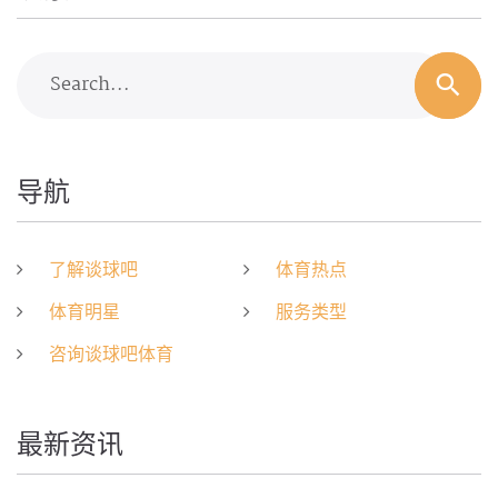
Search...
导航
了解谈球吧
体育热点
体育明星
服务类型
咨询谈球吧体育
最新资讯