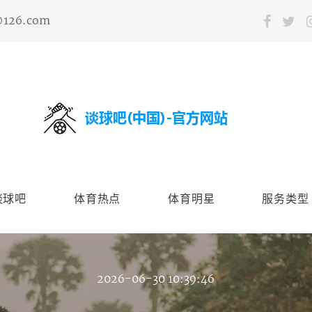
@126.com
谈球吧
体育热点
体育明星
服务类型
2026-06-30 10:39:46