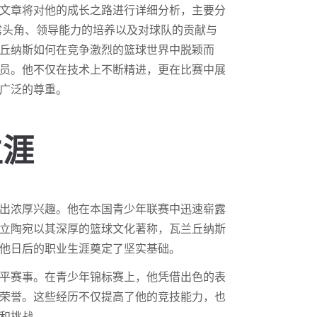
文章将对他的成长之路进行详细分析，主要分
露头角、领导能力的培养以及对球队的贡献与
丘纳斯如何在竞争激烈的篮球世界中脱颖而
员。他不仅在技术上不断精进，更在比赛中展
广泛的尊重。
生涯
出浓厚兴趣。他在本国青少年联赛中迅速崭露
立陶宛以其深厚的篮球文化著称，瓦兰丘纳斯
他日后的职业生涯奠定了坚实基础。
平赛事。在青少年锦标赛上，他凭借出色的表
荣誉。这些经历不仅提高了他的竞技能力，也