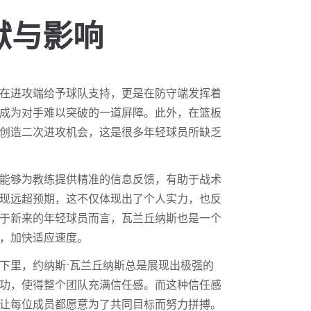
献与影响
在进攻端给予球队支持，更是在防守端发挥着
成为对手难以突破的一道屏障。此外，在篮板
创造二次进攻机会，这是很多年轻球员所缺乏
能够为教练提供精准的信息反馈，有助于战术
现远超预期，这不仅体现出了个人实力，也反
于新来的年轻球员而言，瓦兰丘纳斯也是一个
，加快适应速度。
下里，约纳斯·瓦兰丘纳斯总是展现出极强的
功，使得整个团队充满信任感。而这种信任感
让每位成员都愿意为了共同目标而努力拼搏。