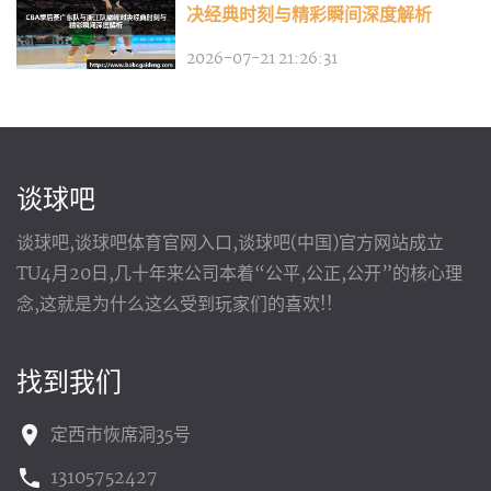
决经典时刻与精彩瞬间深度解析
2026-07-21 21:26:31
谈球吧
谈球吧,谈球吧体育官网入口,谈球吧(中国)官方网站成立
TU4月20日,几十年来公司本着“公平,公正,公开”的核心理
念,这就是为什么这么受到玩家们的喜欢!!
找到我们
定西市恢席洞35号
13105752427