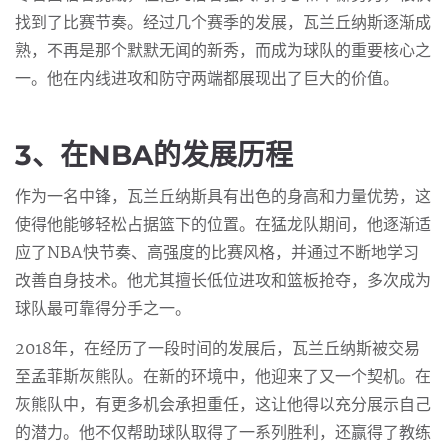
找到了比赛节奏。经过几个赛季的发展，瓦兰丘纳斯逐渐成
熟，不再是那个默默无闻的新秀，而成为球队的重要核心之
一。他在内线进攻和防守两端都展现出了巨大的价值。
3、在NBA的发展历程
作为一名中锋，瓦兰丘纳斯具有出色的身高和力量优势，这
使得他能够轻松占据篮下的位置。在猛龙队期间，他逐渐适
应了NBA快节奏、高强度的比赛风格，并通过不断地学习
改善自身技术。他尤其擅长低位进攻和篮板抢夺，多次成为
球队最可靠得分手之一。
2018年，在经历了一段时间的发展后，瓦兰丘纳斯被交易
至孟菲斯灰熊队。在新的环境中，他迎来了又一个契机。在
灰熊队中，有更多机会承担重任，这让他得以充分展示自己
的潜力。他不仅帮助球队取得了一系列胜利，还赢得了教练