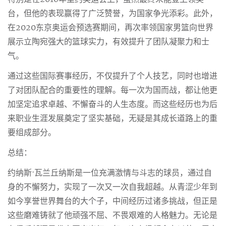
台，但他的表现赢得了广泛赞誉，为国家争光添彩。此外，
在2020东京奥运会预选赛期间，再次率领国家男篮向世界
展示立陶宛强大的篮球实力，有效提升了团队凝聚力和士
气。
通过这些国际赛事经历，不仅提升了个人技艺，同时也增进
了对团队配合的重要性的理解。每一次为国而战，都让他更
加坚定追求卓越、不懈奋斗的人生态度。而这些经历也为后
来职业生涯发展奠定了坚实基础，无疑是其成长道路上的重
要组成部分。
总结：
约纳斯·瓦兰丘纳斯是一位充满激情与斗志的球员，通过自
身的不懈努力，实现了一次又一次自我超越。从青涩少年到
如今享誉世界舞台的大个子，中间经历过诸多挑战，但正是
这些磨难铸就了他顽强不屈、不畏艰难的人格魅力。无论是