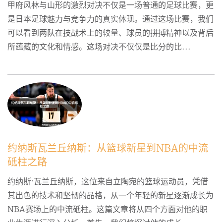
甲府风林与山形的激烈对决不仅是一场普通的足球比赛，更
是日本足球魅力与竞争力的真实体现。通过这场比赛，我们
可以看到两队在技战术上的较量、球员的拼搏精神以及背后
所蕴藏的文化和情感。这场对决不仅仅是比分的比...
约纳斯瓦兰丘纳斯：从篮球新星到NBA的中流
砥柱之路
约纳斯·瓦兰丘纳斯，这位来自立陶宛的篮球运动员，凭借
其出色的技术和坚韧的品格，从一个年轻的新星逐渐成长为
NBA赛场上的中流砥柱。这篇文章将从四个方面对他的职