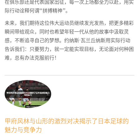
在俱乐部还是代表国家出征，每一次上场都全力以赴，用实
际行动诠释何谓“拼搏精神”。
未来，我们期待这位伟大运动员继续发光发热，把更多精彩
瞬间带给观众，同时也希望年轻一代从他的故事中汲取灵
感，不断追寻自己的梦想。约纳斯·瓦兰丘纳斯用实际行动
告诉我们：只要努力，就一定能实现目标，无论面对何种困
难，总有办法克服前行！
甲府风林与山形的激烈对决揭示了日本足球的
魅力与竞争力