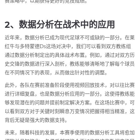
赛策略中，以期获得更好的竞技成绩。
2、数据分析在战术中的应用
近年来，数据分析已成为现代足球不可或缺的一部分。在莱
红牛与多特蒙德Ds这场对决中，我们可以看到双方教练组
通过数据分析制定出的具体战术布置。例如，通过对双方历
史交锋的数据进行深入剖析，教练能够清晰地了解每个球员
在不同情况下的表现，从而做出针对性的调整。
此外，各队在赛前准备阶段使用视频回放技术，对以往比赛
进行详细复盘，也是数据分析应用的一部分。这使得教练能
够发现潜在的问题并提前制定解决方案。在这场比赛中，可
以看到双方对于关键时刻瞬息万变情况把握得相当精准，这
背后无疑是强大的数据支持。
未来，随着科技的发展，本赛季使用的数据分析工具将愈加