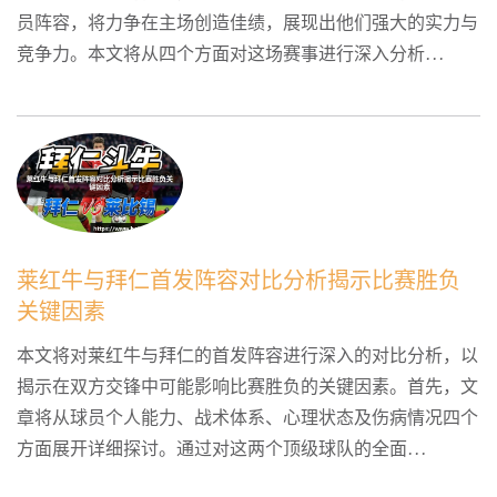
员阵容，将力争在主场创造佳绩，展现出他们强大的实力与
竞争力。本文将从四个方面对这场赛事进行深入分析...
莱红牛与拜仁首发阵容对比分析揭示比赛胜负
关键因素
本文将对莱红牛与拜仁的首发阵容进行深入的对比分析，以
揭示在双方交锋中可能影响比赛胜负的关键因素。首先，文
章将从球员个人能力、战术体系、心理状态及伤病情况四个
方面展开详细探讨。通过对这两个顶级球队的全面...