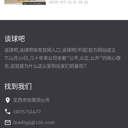
2026-07-21 21:26:31
谈球吧
谈球吧,谈球吧体育官网入口,谈球吧(中国)官方网站成立
TU4月20日,几十年来公司本着“公平,公正,公开”的核心理
念,这就是为什么这么受到玩家们的喜欢!!
找到我们
定西市恢席洞35号
13105752427
lnadnpj@126.com