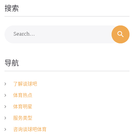
搜索
Search...
导航
了解谈球吧
体育热点
体育明星
服务类型
咨询谈球吧体育