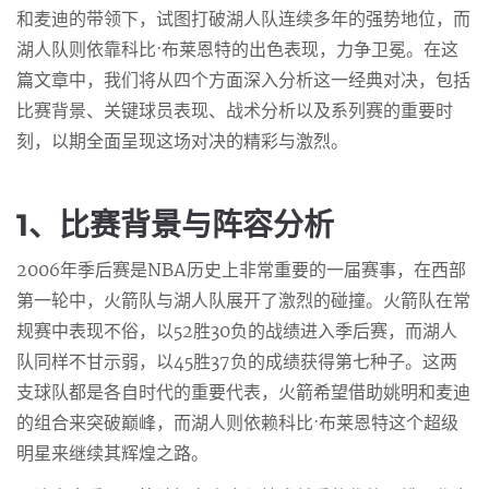
和麦迪的带领下，试图打破湖人队连续多年的强势地位，而
湖人队则依靠科比·布莱恩特的出色表现，力争卫冕。在这
篇文章中，我们将从四个方面深入分析这一经典对决，包括
比赛背景、关键球员表现、战术分析以及系列赛的重要时
刻，以期全面呈现这场对决的精彩与激烈。
1、比赛背景与阵容分析
2006年季后赛是NBA历史上非常重要的一届赛事，在西部
第一轮中，火箭队与湖人队展开了激烈的碰撞。火箭队在常
规赛中表现不俗，以52胜30负的战绩进入季后赛，而湖人
队同样不甘示弱，以45胜37负的成绩获得第七种子。这两
支球队都是各自时代的重要代表，火箭希望借助姚明和麦迪
的组合来突破巅峰，而湖人则依赖科比·布莱恩特这个超级
明星来继续其辉煌之路。