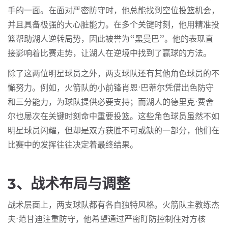
手的一面。在面对严密防守时，他总能找到空位投篮机会，
并且具备极强的大心脏能力。在多个关键时刻，他用精准投
篮帮助湖人逆转局势，因此被誉为“黑曼巴”。他的表现直
接影响着比赛走势，让湖人在逆境中找到了赢球的方法。
除了这两位明星球员之外，两支球队还有其他角色球员的不
懈努力。例如，火箭队的小前锋肖恩·巴蒂尔凭借出色防守
和三分能力，为球队提供必要支持；而湖人的德里克·费舍
尔也屡次在关键时刻命中重要投篮。这些角色球员虽然不如
明星球员闪耀，但却是双方获胜不可或缺的一部分，他们在
比赛中的发挥往往决定着最终结果。
3、战术布局与调整
战术层面上，两支球队都有各自独特风格。火箭队主教练杰
夫·范甘迪注重防守，他希望通过严密盯防控制住对方核