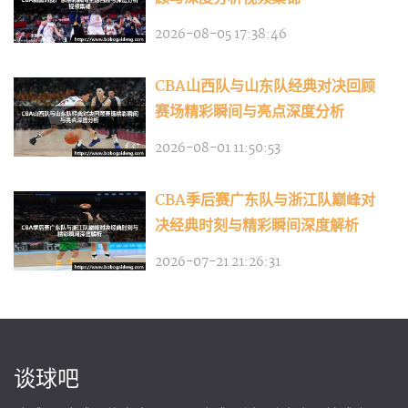
2026-08-05 17:38:46
CBA山西队与山东队经典对决回顾
赛场精彩瞬间与亮点深度分析
2026-08-01 11:50:53
CBA季后赛广东队与浙江队巅峰对
决经典时刻与精彩瞬间深度解析
2026-07-21 21:26:31
谈球吧