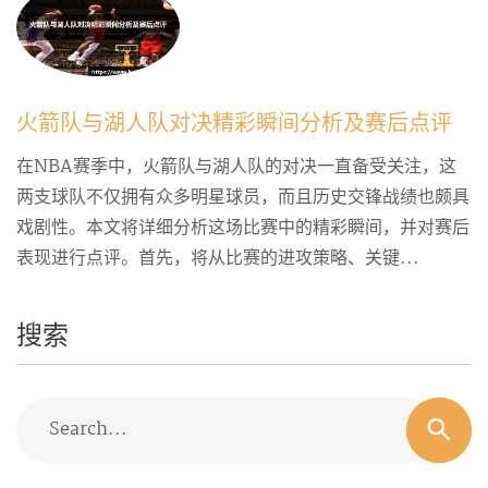
火箭队与湖人队对决精彩瞬间分析及赛后点评
在NBA赛季中，火箭队与湖人队的对决一直备受关注，这
两支球队不仅拥有众多明星球员，而且历史交锋战绩也颇具
戏剧性。本文将详细分析这场比赛中的精彩瞬间，并对赛后
表现进行点评。首先，将从比赛的进攻策略、关键...
搜索
Search...