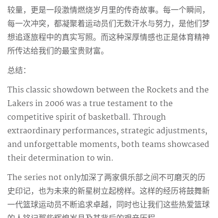
较量，更是一段激情燃烧岁月里的传奇故事。每一个瞬间，
每一次冲突，都凝聚着运动员们无数汗水与努力，是他们梦
想追逐旅程中的真实写照。而这种深厚情感也正是体育精神
所传达给我们的最宝贵财富。
总结：
This classic showdown between the Rockets and the
Lakers in 2006 was a true testament to the
competitive spirit of basketball. Through
extraordinary performances, strategic adjustments,
and unforgettable moments, both teams showcased
their determination to win.
The series not only加深了两家俱乐部之间不可磨灭的历
史印记，也为未来的新星树立起榜样。这样的经历将鼓舞新
一代篮球运动员不断追求卓越，同时也让我们这些热爱篮球