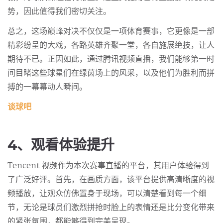
势，因此值得我们密切关注。
总之，这场巅峰对决不仅仅是一项体育赛事，它更像是一部
精彩纷呈的大戏，各路英雄齐聚一堂，各自施展绝技，让人
期待不已。正因如此，通过腾讯视频直播，我们能够第一时
间目睹这些球星们在绿茵场上的风采，以及他们为胜利而拼
搏的一幕幕动人瞬间。
谈球吧
4、观看体验提升
Tencent 视频作为本次赛事直播的平台，其用户体验得到
了广泛好评。首先，在画质方面，该平台提供高清晰度的视
频播放，让观众仿佛置身于现场，可以清楚看到每一个细
节，无论是球员们激烈拼抢时脸上的表情还是比分变化带来
的紧张氛围，都能够得到完美呈现。