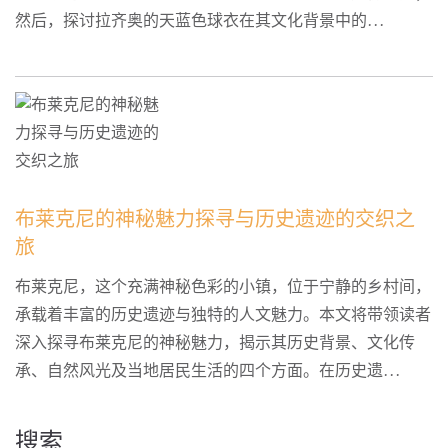
然后，探讨拉齐奥的天蓝色球衣在其文化背景中的...
布莱克尼的神秘魅力探寻与历史遗迹的交织之
旅
布莱克尼，这个充满神秘色彩的小镇，位于宁静的乡村间，
承载着丰富的历史遗迹与独特的人文魅力。本文将带领读者
深入探寻布莱克尼的神秘魅力，揭示其历史背景、文化传
承、自然风光及当地居民生活的四个方面。在历史遗...
搜索