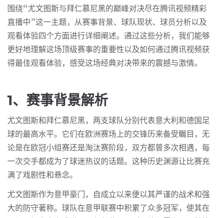
围绕“尤文图斯与拜仁慕尼黑的巅峰对决尽在腾讯视频精彩
直播中”这一主题，从赛事背景、球队现状、球员分析以及
观看体验四个方面进行详细阐述。通过这些分析，我们能够
更好地理解这场顶级赛事的重要性以及如何通过腾讯视频获
得最佳观看体验，感受这场经典对决带来的震撼与激情。
1、赛事背景解析
尤文图斯和拜仁慕尼黑，两支球队分别代表意大利和德国足
球的最高水平。它们在欧洲赛场上的交锋历来备受瞩目，无
论是在欧冠小组赛还是淘汰赛阶段，双方都曾多次相遇，每
一次交手都成为了球迷热议的话题。这种历史渊源让比赛充
满了戏剧性和悬念。
尤文图斯作为意甲豪门，自成立以来便以其严谨的战术和强
大的防守著称。球队在意甲联赛中积累了众多冠军，使其在