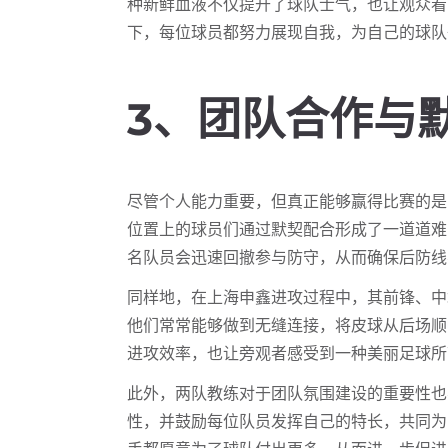
种新鲜血液不仅提升了球队士气，也让观众看
下，每位球员都努力展现自我，为自己的球队
3、团队合作与
尽管个人能力重要，但真正能够赢得比赛的是
位置上的球员们通过默契配合形成了一道道难
名队员会迅速回撤参与防守，从而确保后防线
同样地，在上海申鑫进攻过程中，其前锋、中
他们常常能够做到无缝连接，将皮球从后场顺
进攻效率，也让旁观者感受到一种美丽足球所
此外，两队教练对于团队氛围建设的重要性也
性，并鼓励每位队员发挥自己的特长，共同为