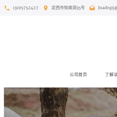
13105752427
定西市恢席洞35号
lnadnpj
公司首页
了解