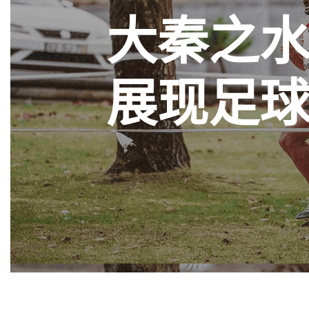
大秦之
展现足