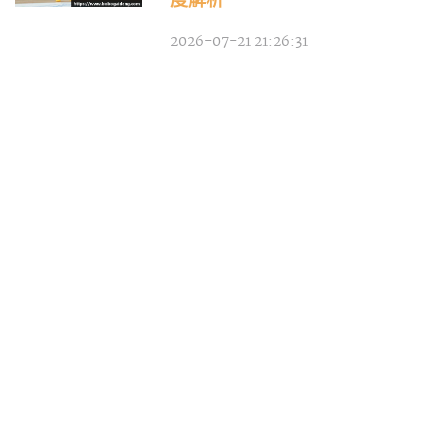
度解析
2026-07-21 21:26:31