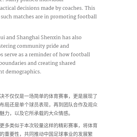
actical decisions made by coaches. This
l such matches are in promoting football
hui and Shanghai Shenxin has also
fostering community pride and
 serve as a reminder of how football
 boundaries and creating shared
ent demographics.
决不仅仅是一场简单的体育赛事，更是展现了
布局还是单个球员表现，再到团队合作及观众
魅力，以及它所承载的大众情感。
更多类似于本次较量这样的精彩赛事，将体育
的重要性，共同推动中国足球事业的发展繁