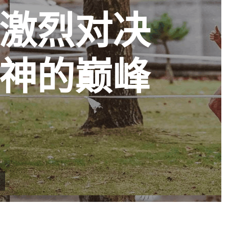
激烈对决
神的巅峰