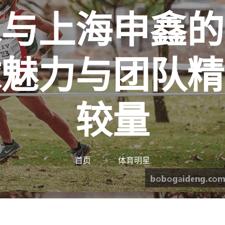
水与上海申鑫的
球魅力与团队精
较量
首页
体育明星