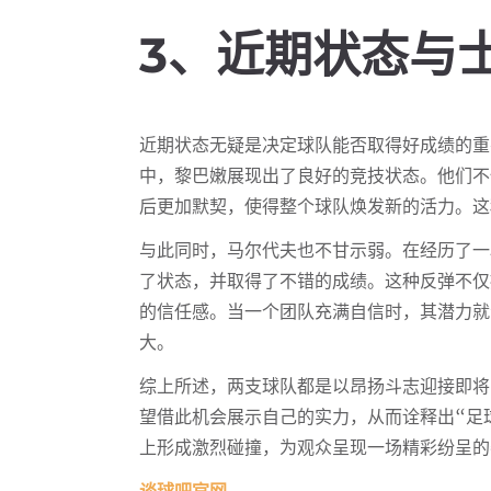
3、近期状态与
近期状态无疑是决定球队能否取得好成绩的重
中，黎巴嫩展现出了良好的竞技状态。他们不
后更加默契，使得整个球队焕发新的活力。这
与此同时，马尔代夫也不甘示弱。在经历了一
了状态，并取得了不错的成绩。这种反弹不仅
的信任感。当一个团队充满自信时，其潜力就
大。
综上所述，两支球队都是以昂扬斗志迎接即将
望借此机会展示自己的实力，从而诠释出“足
上形成激烈碰撞，为观众呈现一场精彩纷呈的