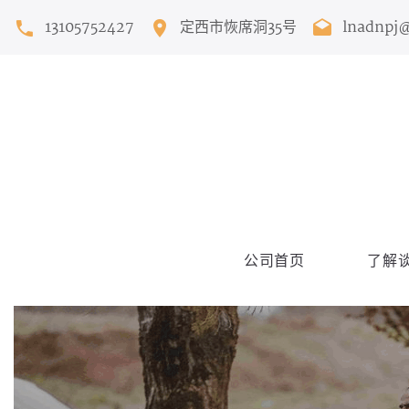
13105752427
定西市恢席洞35号
lnadnpj
公司首页
了解