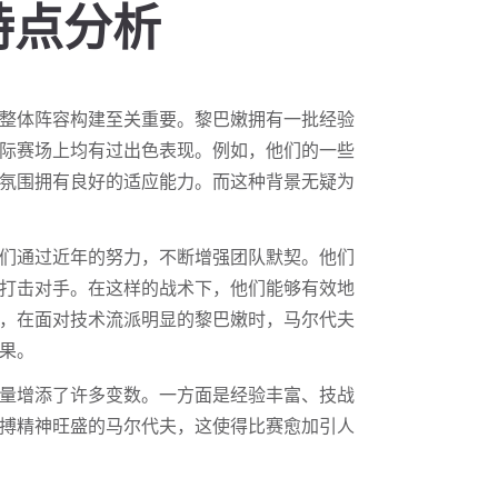
特点分析
整体阵容构建至关重要。黎巴嫩拥有一批经验
际赛场上均有过出色表现。例如，他们的一些
氛围拥有良好的适应能力。而这种背景无疑为
们通过近年的努力，不断增强团队默契。他们
打击对手。在这样的战术下，他们能够有效地
，在面对技术流派明显的黎巴嫩时，马尔代夫
果。
量增添了许多变数。一方面是经验丰富、技战
搏精神旺盛的马尔代夫，这使得比赛愈加引人